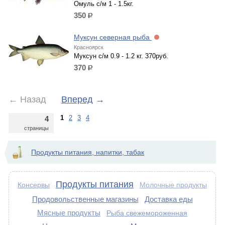
Омуль с/м 1 - 1.5кг.
350
р.
Муксун северная рыба
Красноярск
Муксун с/м 0.9 - 1.2 кг. 370руб.
370
р.
←
Назад
Вперед
→
1
2
3
4
4
страницы
Продукты питания, напитки, табак
Продукты питания
Консервы
Молочные продукты
Продовольственные магазины
Доставка еды
Мясные продукты
Рыба свежемороженная