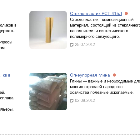
Стеклопластик РСТ 415Л
Стеклопластик - композиционный
оликов в
материал, состоящий из стеклянног
 держать
наполнителя и синтетического
полимерного связующего.
опросы
25.07.2012
нам
 кв в
Огнеупорная глина
Глины — важные и необходимые дл
многих отраслей народного
ей.
хозяйства полезные ископаемые.
асплава
02.09.2012
ильеры.