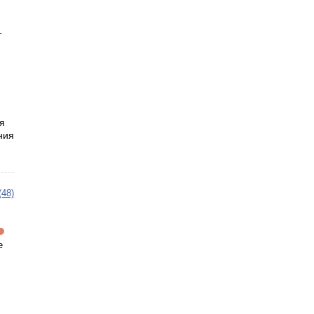
т
я
ния
(48)
е