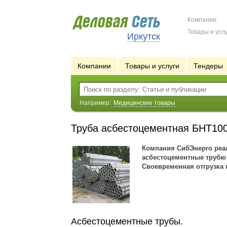
Компании:
Товары и услу
Иркутск
Компании
Товары и услуги
Тендеры
Например:
Медицинские товары
Труба асбестоцементная БНТ10
Компания СибЭнерго реал
асбестоцементные трубю
Своевременная отгрузка 
Асбестоцементные трубы.