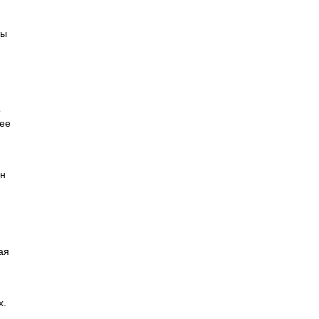
ны
о
ее
,
ан
ая
х.