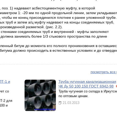
1 поз. 1) надевают асбестоцементную муфту, в которой
иаметром 1: -20 мм по одной продольной линии, затем укладываю
так, чтобы ее конец присоединился плотнее к ранее уложенной трубе.
х труб и затем а/ц муфту надевают на концы соединяемых труб,
роизведенной разметкой. (рис. 2.2).
 стенками соединяемых труб и внутренней - муфты заполняют
 должна занимать более 1/3 стыкового пространства по длине
ленный битум до момента его полного проникновения в оставшиес
битума должно происходить в естественных условиях и до отверде
посмотреть все 
Т-1 и
Труба чугунная канализационная
ЧК Ду 50,100,150 ГОСТ 6942-98
ет со
Труба чугунная со склада в Иркутск
по оптовым ценам.
Т-2 для
21.03.2013
100 и