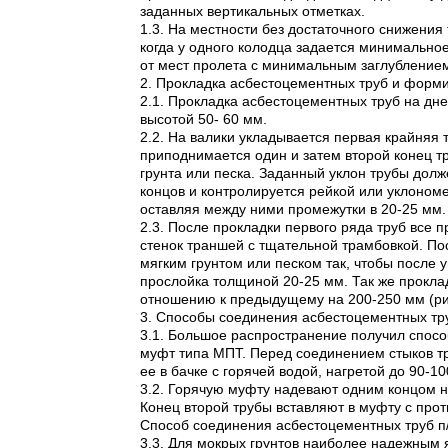
заданных вертикальных отметках.
1.3. На местности без достаточного снижения
когда у одного колодца задается минимальное
от мест пролета с минимальным заглубление
2. Прокладка асбестоцементных труб и форм
2.1. Прокладка асбестоцементных труб на дне
высотой 50- 60 мм.
2.2. На валики укладывается первая крайняя 
приподнимается один и затем второй конец т
грунта или песка. Заданный уклон трубы дол
концов и контролируется рейкой или уклономе
оставляя между ними промежутки в 20-25 мм.
2.3. После прокладки первого ряда труб все
стенок траншей с тщательной трамбовкой. П
мягким грунтом или песком так, чтобы после
прослойка толщиной 20-25 мм. Так же прокла
отношению к предыдущему на 200-250 мм (рис
3. Способы соединения асбестоцементных тр
3.1. Большое распространение получил спос
муфт типа МПТ. Перед соединением стыков тр
ее в бачке с горячей водой, нагретой до 90-
3.2. Горячую муфту надевают одним концом н
Конец второй трубы вставляют в муфту с про
Способ соединения асбестоцементных труб п/
3.3. Для мокрых грунтов наиболее надежным