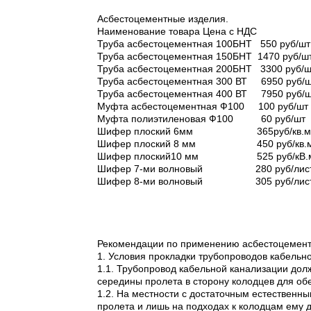
Асбестоцементные изделия.
Наименование товара Цена с НДС
Труба асбестоцементная 100БНТ 550 руб/шт
Труба асбестоцементная 150БНТ 1470 руб/ш
Труба асбестоцементная 200БНТ 3300 руб/ш
Труба асбестоцементная 300 ВТ 6950 руб/ш
Труба асбестоцементная 400 ВТ 7950 руб/ш
Муфта асбестоцементная Ф100 100 руб/шт
Муфта полиэтиленовая Ф100 60 руб/шт
Шифер плоский 6мм 365руб/кв.м
Шифер плоский 8 мм 450 руб/кв.м
Шифер плоский10 мм 525 руб/кВ.м
Шифер 7-ми волновый 280 руб/лис
Шифер 8-ми волновый 305 руб/лис
Рекомендации по применению асбестоцемент
1. Условия прокладки трубопроводов кабельн
1.1. Трубопровод кабельной канализации долж
середины пролета в сторону колодцев для об
1.2. На местности с достаточным естественн
пролета и лишь на подходах к колодцам ему 