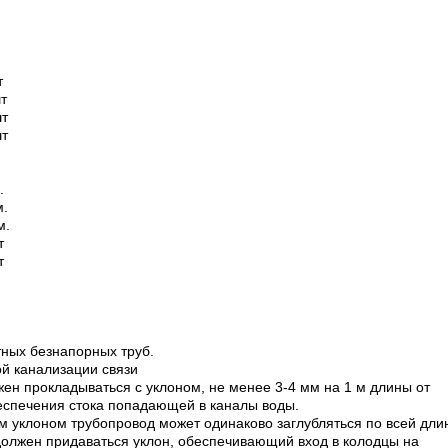
т
т
т
т
.
.
.
т
т
ных безнапорных труб.
ой канализации связи
ен прокладываться с уклоном, не менее 3-4 мм на 1 м длины от
еспечения стока попадающей в каналы воды.
ым уклоном трубопровод может одинаково заглубляться по всей дли
должен придаваться уклон, обеспечивающий вход в колодцы на