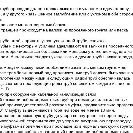
 трубопроводов должен прокладываться с уклоном в одну сторону,
, а у другого - завышенное заглубление или с уклоном в обе сторо
м.
ирование многоотверстных блоков
 траншеи происходит на валики из просеянного грунта или песка
труба, чтобы придать уклон уложенной трубе, сначала
рубы и с некоторым усилием вдавливаются в валики из просеянног
жен корректироваться большим или меньшим утоплением одного из 
ром. Аналогично следует укладывать и другие трубы нижнего ряда
 промежутки между ними необходимо засыпать мягким грунтом до
осле трамбовки первый ряд продолженных труб должен быть засып
 уплотнения между ними и следующим рядом труб обеспечивалась
дываются и последующие ряды труб со сдвигом каждого из них по
. 1).
уб при сооружении кабельной канализации связи
об стыковки асбестоцементных труб при помощи полиэтиленовых
уб производят тепловой разогрев муфты, предварительно прогрев
100° С муфту выдерживают в горячей воде не менее 10 мин.
а ранее положенную трубу до упора во внутреннюю перегородку.
тивоположной стороны также до упора во внутреннюю перегородку.
э муфтами приемлен при прокладке их в нормальных сухих грунта
 является способ стыкования труб при помощи асбестоцементных