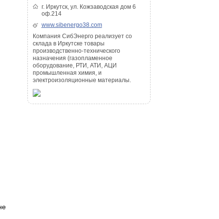
г. Иркутск, ул. Кожзаводская дом 6
оф.214
www.sibenergo38.com
Компания СибЭнерго реализует со
склада в Иркутске товары
производственно-технического
назначения (газопламенное
оборудование, РТИ, АТИ, АЦИ
промышленная химия, и
электроизоляционные материалы.
не