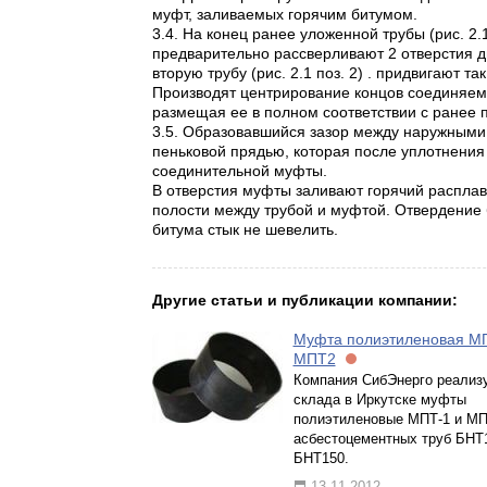
муфт, заливаемых горячим битумом.
3.4. На конец ранее уложенной трубы (рис. 2.
предварительно рассверливают 2 отверстия д
вторую трубу (рис. 2.1 поз. 2) . придвигают 
Производят центрирование концов соединяемы
размещая ее в полном соответствии с ранее п
3.5. Образовавшийся зазор между наружными
пеньковой прядью, которая после уплотнения
соединительной муфты.
В отверстия муфты заливают горячий расплав
полости между трубой и муфтой. Отвердение 
битума стык не шевелить.
Другие статьи и публикации компании:
Муфта полиэтиленовая МП
МПТ2
Компания СибЭнерго реализу
склада в Иркутске муфты
полиэтиленовые МПТ-1 и МП
асбестоцементных труб БНТ
БНТ150.
13.11.2012