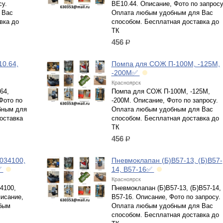
су.
ВЕ10.44. Описание, Фото по запросу
 Вас
Оплата любым удобным для Вас
вка до
способом. Бесплатная доставка до
ТК
456
р.
0.64,
Помпа для СОЖ П-100М, -125М,
-200М✅
Красноярск
64,
Помпа для СОЖ П-100М, -125М,
Фото по
-200М. Описание, Фото по запросу.
бным для
Оплата любым удобным для Вас
оставка
способом. Бесплатная доставка до
ТК
456
р.
034100,
Пневмоклапан (Б)В57-13, (Б)В57-
✅
14, В57-16✅
Красноярск
4100,
Пневмоклапан (Б)В57-13, (Б)В57-14,
исание,
В57-16. Описание, Фото по запросу.
бым
Оплата любым удобным для Вас
способом. Бесплатная доставка до