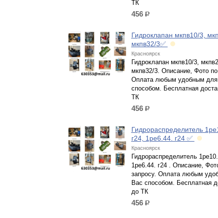
ТК
456
р.
Гидроклапан мкпв10/3, мкп
мкпв32/3✅
Красноярск
Гидроклапан мкпв10/3, мкпв2
мкпв32/3. Описание, Фото по
Оплата любым удобным для
способом. Бесплатная доста
ТК
456
р.
Гидрораспределитель 1ре1
г24, 1ре6.44. г24 ✅
Красноярск
Гидрораспределитель 1ре10.4
1ре6.44. г24 . Описание, Фот
запросу. Оплата любым удо
Вас способом. Бесплатная д
до ТК
456
р.