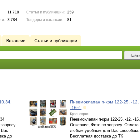
11 718
Статьи и публикации:
259
ги:
3 784
Тендеры и вакансии:
81
Вакансии
Статьи и публикации
0.34,
Пневмоклапан п-крм 122-25, -12,
-16✅
Красноярск
34,
Пневмоклапан п-крм 122-25, -12, -16.
 запросу.
Описание, Фото по запросу. Оплата
 Вас
любым удобным для Вас способом.
вка до
Бесплатная доставка до ТК