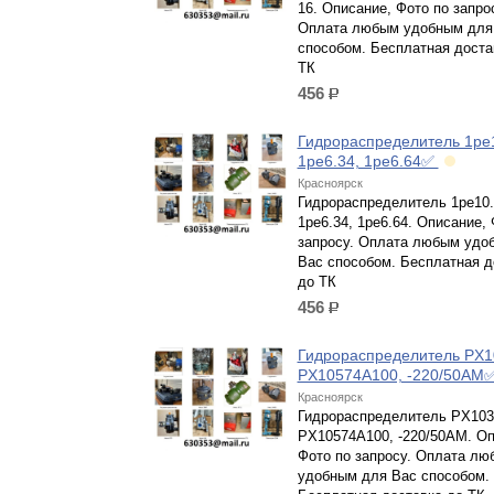
16. Описание, Фото по запро
Оплата любым удобным для
способом. Бесплатная доста
ТК
456
р.
Гидрораспределитель 1ре1
1ре6.34, 1ре6.64✅
Красноярск
Гидрораспределитель 1ре10.
1ре6.34, 1ре6.64. Описание, 
запросу. Оплата любым удо
Вас способом. Бесплатная д
до ТК
456
р.
Гидрораспределитель PX1
PX10574A100, -220/50AM
Красноярск
Гидрораспределитель PX103
PX10574A100, -220/50AM. Оп
Фото по запросу. Оплата лю
удобным для Вас способом.