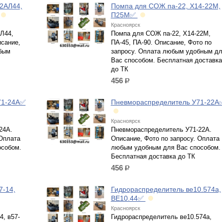
2АЛ44,
Помпа для СОЖ па-22, Х14-22М,
П25М✅
Красноярск
Л44,
Помпа для СОЖ па-22, Х14-22М,
сание,
ПА-45, ПА-90. Описание, Фото по
бым
запросу. Оплата любым удобным д
Вас способом. Бесплатная доставка
до ТК
456
р.
71-24А✅
Пневмораспределитель У71-22А
Красноярск
24А.
Пневмораспределитель У71-22А.
 Оплата
Описание, Фото по запросу. Оплата
собом.
любым удобным для Вас способом.
Бесплатная доставка до ТК
456
р.
7-14,
Гидрораспределитель ве10.574а,
ВЕ10.44✅
Красноярск
4, в57-
Гидрораспределитель ве10.574а,