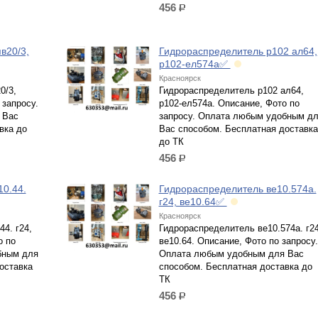
456
р.
в20/3,
Гидрораспределитель р102 ал64,
р102-ел574а✅
Красноярск
0/3,
Гидрораспределитель р102 ал64,
 запросу.
р102-ел574а. Описание, Фото по
 Вас
запросу. Оплата любым удобным д
вка до
Вас способом. Бесплатная доставка
до ТК
456
р.
0.44.
Гидрораспределитель ве10.574а.
г24, ве10.64✅
Красноярск
4. г24,
Гидрораспределитель ве10.574а. г24
о по
ве10.64. Описание, Фото по запросу.
бным для
Оплата любым удобным для Вас
оставка
способом. Бесплатная доставка до
ТК
456
р.