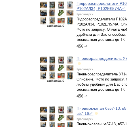
Гидрораспределители Р10
Р102АЛ34, Р102ЕЛ574А✅
Красноярск
Гидрораспределители Р102А
Р102АЛ34, Р102ЕЛ574А. Опи
Фото по запросу. Оплата лю
удобным для Вас способом.
Бесплатная доставка до ТК
456
р.
Пневмораспределитель У
Красноярск
Пневмораспределитель У71-
Описание, Фото по запросу.
любым удобным для Вас спо
Бесплатная доставка до ТК
456
р.
Пневмоклапан бв57-13, в5
в57-16✅
Красноярск
Пневмоклапан бв57-13, в57-1