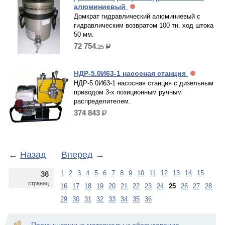
алюминиевый
Домкрат гидравлический алюминиевый с
гидравлическим возвратом 100 тн. ход штока
50 мм.
72 754.
25
р.
НДР-5.0И63-1 насосная станция
НДР-5.0И63-1 насосная станция с дизельным
приводом 3-х позиционным ручным
распределителем.
374 843
р.
←
Назад
Вперед
→
1
2
3
4
5
6
7
8
9
10
11
12
13
14
15
36
страниц
16
17
18
19
20
21
22
23
24
25
26
27
28
29
30
31
32
33
34
35
36