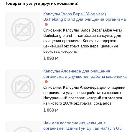
Товары и услуги других компаний:
Капсулы "Алоэ Вера" (Aloe vera)
Baihekang brand для очищения организма
Описание: Капсулы "Алоэ Вера" (Aloe vera)
Baihekang brand — китайские капсулы; для
очищения организма. Капсулы содержат
ценнейший экстракт алоэ вера, целебные
свойства которого;
1 090
р.
Капсулы Алоэ-вера для очищения
организма и улучшения работы кишечника
Описание: Капсулы Алоэ-вера для очищения
организма и улучшения работы; кишечника.
Натуральный препарат, который изготовлен
из чистого 100% экстракта; сока алоэ.
1 060
р.
Чай для восполнения кальция в
организме "Цзинь Гуй Бу Гай Ча" (Jin Gui