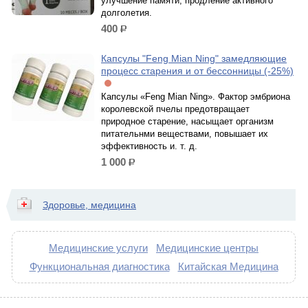
улучшение памяти, продление активного
долголетия.
400
р.
Капсулы "Feng Mian Ning" замедляющие
процесс старения и от бессонницы (-25%)
Капсулы «Feng Mian Ning». Фактор эмбриона
королевской пчелы предотвращает
природное старение, насыщает организм
питательнми веществами, повышает их
эффективность и. т. д.
1 000
р.
Здоровье, медицина
Медицинские услуги
Медицинские центры
Функциональная диагностика
Китайская Медицина