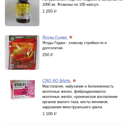
1000 мг. Флаконы по 100 капсул.
1 250
р.
Ягоды Годжи
Ягоды Годжи - эликсир стройности и
долголетия.
250
р.
СЯО ЯО ВАНЬ
Мастопатия, набухание и болезненность
молочных желез, фиброаденоматоз
молочных желёз; хроническое воспаление
органов малого таза, кисты яичников,
нарушения менструального цикла
1 100
р.