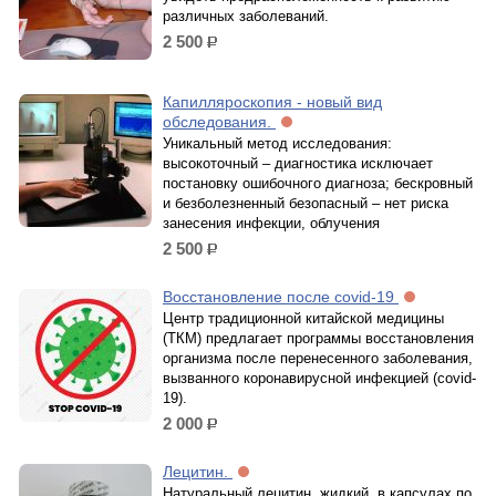
различных заболеваний.
2 500
р.
Капилляроскопия - новый вид
обследования.
Уникальный метод исследования:
высокоточный – диагностика исключает
постановку ошибочного диагноза; бескровный
и безболезненный безопасный – нет риска
занесения инфекции, облучения
2 500
р.
Восстановление после covid-19
Центр традиционной китайской медицины
(ТКМ) предлагает программы восстановления
организма после перенесенного заболевания,
вызванного коронавирусной инфекцией (covid-
19).
2 000
р.
Лецитин.
Натуральный лецитин, жидкий, в капсулах по