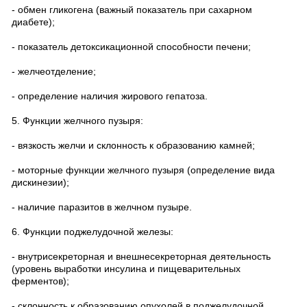
- обмен гликогена (важный показатель при сахарном
диабете);
- показатель детоксикационной способности печени;
- желчеотделение;
- определение наличия жирового гепатоза.
5. Функции желчного пузыря:
- вязкость желчи и склонность к образованию камней;
- моторные функции желчного пузыря (определение вида
дискинезии);
- наличие паразитов в желчном пузыре.
6. Функции поджелудочной железы:
- внутрисекреторная и внешнесекреторная деятельность
(уровень выработки инсулина и пищеварительных
ферментов);
- склонность к образованию опухолей в поджелудочной