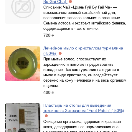
Bu Gai Cha)
Описание: Чай «Цзинь Гуй Бу Гай Ча» —
высококачественный китайский чай для;
восполнения запасов кальция в организме.
Семена лотоса и экстракт китайского финика,
содержащиеся в чае, отлично;
720
р.
Лечебное мыло с кристаллом турмалина
(-50%)
При мытье волос, способствует их
зарождению и помогает предотвратить
выпадение. Так как турмалин находится в
мыле в виде кристалла, он воздействует
бережно на кожу человека и на весь организм
в целом.
400
р.
Пластырь на стопы для выведения
токсинов с Хитозаном "Foot Patch" (-50%)
Очищение организма, здоровая и красивая
кожа, дезодорация ног, нормализация сна,