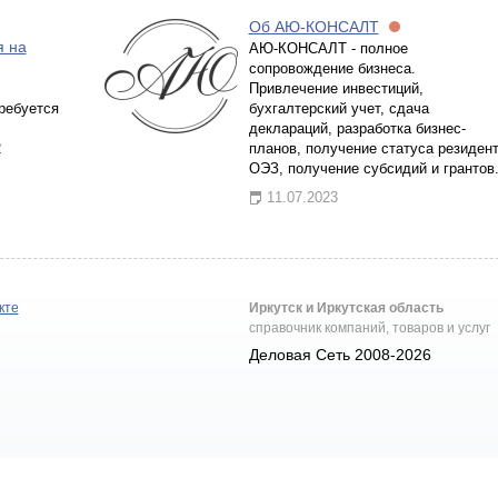
Об АЮ-КОНСАЛТ
я на
АЮ-КОНСАЛТ - полное
сопровождение бизнеса.
Привлечение инвестиций,
ребуется
бухгалтерский учет, сдача
деклараций, разработка бизнес-
2
планов, получение статуса резиден
ОЭЗ, получение субсидий и грантов
11.07.2023
кте
Иркутск и Иркутская область
справочник компаний, товаров и услуг
Деловая Сеть 2008-2026