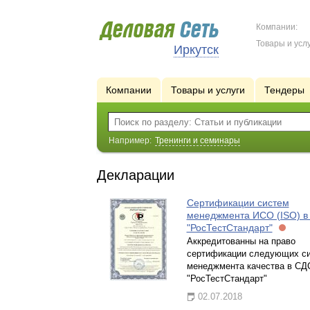
Компании:
Товары и услу
Иркутск
Компании
Товары и услуги
Тендеры
Например:
Тренинги и семинары
Декларации
Сертификации систем
менеджмента ИСО (ISO) в
"РосТестСтандарт"
Аккредитованны на право
сертификации следующих с
менеджмента качества в СД
"РосТестСтандарт"
02.07.2018