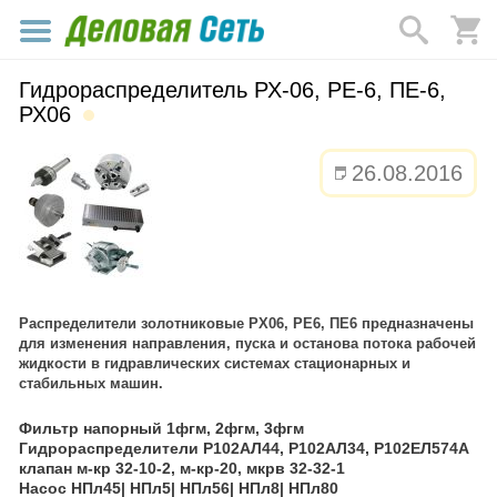
Гидрораспределитель РХ-06, РЕ-6, ПЕ-6,
РХ06
26.08.2016
Распределители золотниковые РХ06, РЕ6, ПЕ6 предназначены
для изменения направления, пуска и останова потока рабочей
жидкости в гидравлических системах стационарных и
стабильных машин.
Фильтр напорный 1фгм, 2фгм, 3фгм
Гидрораспределители Р102АЛ44, Р102АЛ34, Р102ЕЛ574А
клапан м-кр 32-10-2, м-кр-20, мкрв 32-32-1
Насос НПл45| НПл5| НПл56| НПл8| НПл80