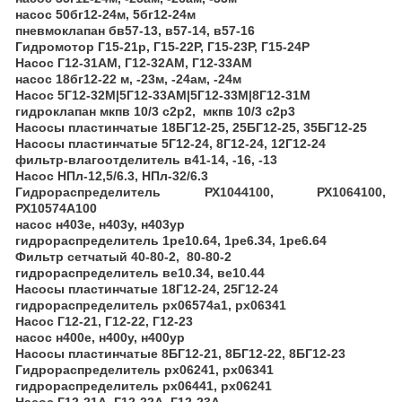
насос 50бг12-24м, 5бг12-24м
пневмоклапан бв57-13, в57-14, в57-16
Гидромотор Г15-21р, Г15-22Р, Г15-23Р, Г15-24Р
Насос Г12-31АМ, Г12-32АМ, Г12-33АМ
насос 18бг12-22 м, -23м, -24ам, -24м
Насос 5Г12-32М|5Г12-33АМ|5Г12-33М|8Г12-31М
гидроклапан мкпв 10/3 с2р2, мкпв 10/3 с2р3
Насосы пластинчатые 18БГ12-25, 25БГ12-25, 35БГ12-25
Насосы пластинчатые 5Г12-24, 8Г12-24, 12Г12-24
фильтр-влагоотделитель в41-14, -16, -13
Насос НПл-12,5/6.3, НПл-32/6.3
Гидрораспределитель РХ1044100, РХ1064100,
РХ10574А100
насос н403е, н403у, н403ур
гидрораспределитель 1ре10.64, 1ре6.34, 1ре6.64
Фильтр сетчатый 40-80-2, 80-80-2
гидрораспределитель ве10.34, ве10.44
Насосы пластинчатые 18Г12-24, 25Г12-24
гидрораспределитель рх06574а1, рх06341
Насос Г12-21, Г12-22, Г12-23
насос н400е, н400у, н400ур
Насосы пластинчатые 8БГ12-21, 8БГ12-22, 8БГ12-23
Гидрораспределитель рх06241, рх06341
гидрораспределитель рх06441, рх06241