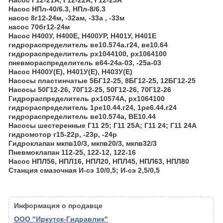
Насос Г12-21А, Г12-22А, Г12-23А
Насос НПл-40/6.3, НПл-8/6.3
насос 8г12-24м, -32ам, -33а , -33м
насос 70бг12-24м
Насос Н400У, Н400Е, Н400УР, Н401У, Н401Е
гидрораспределитель ве10.574а.г24, ве10.64
гидрораспределитель рх1044100, рх1064100
пневмораспределитель в64-24а-03, -25а-03
Насос Н400У(Е), Н401У(Е), Н403У(Е)
Насосы пластинчатые 5БГ12-25, 8БГ12-25, 12БГ12-25
Насосы 50Г12-26, 70Г12-25, 50Г12-26, 70Г12-26
Гидрораспределитель рх10574А, рх1064100
гидрораспределитель 1ре10.44.г24, 1ре6.44.г24
гидрораспределитель ве10.574а, ВЕ10.44
Насосы шестеренные Г11 25; Г11 25А; Г11 24; Г11 24А
гидромотор г15-22р, -23р, -24р
Гидроклапан мкпв10/3, мкпв20/3, мкпв32/3
Пневмоклапан 112-25, 122-12, 122-16
Насос НПЛ56, НПЛ16, НПЛ20, НПЛ45, НПЛ63, НПЛ80
Станция смазочная И-сэ 10/0,5; И-сэ 2,5/0,5
Информация о продавце
ООО "Иркутск-Гидравлик"