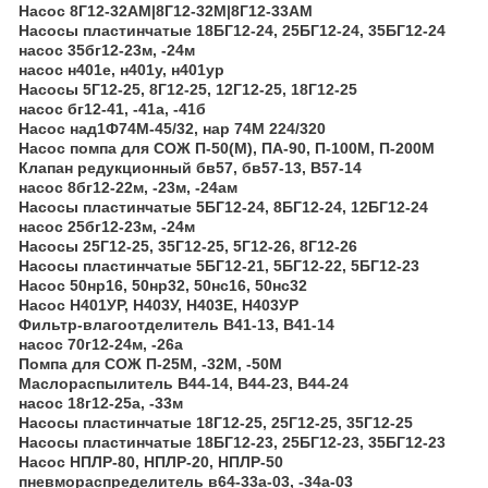
Насос 8Г12-32АМ|8Г12-32М|8Г12-33АМ
Насосы пластинчатые 18БГ12-24, 25БГ12-24, 35БГ12-24
насос 35бг12-23м, -24м
насос н401е, н401у, н401ур
Насосы 5Г12-25, 8Г12-25, 12Г12-25, 18Г12-25
насос бг12-41, -41а, -41б
Насос над1Ф74М-45/32, нар 74М 224/320
Насос помпа для СОЖ П-50(М), ПА-90, П-100М, П-200М
Клапан редукционный бв57, бв57-13, В57-14
насос 8бг12-22м, -23м, -24ам
Насосы пластинчатые 5БГ12-24, 8БГ12-24, 12БГ12-24
насос 25бг12-23м, -24м
Насосы 25Г12-25, 35Г12-25, 5Г12-26, 8Г12-26
Насосы пластинчатые 5БГ12-21, 5БГ12-22, 5БГ12-23
Насос 50нр16, 50нр32, 50нс16, 50нс32
Насос Н401УР, Н403У, Н403Е, Н403УР
Фильтр-влагоотделитель В41-13, В41-14
насос 70г12-24м, -26а
Помпа для СОЖ П-25М, -32М, -50М
Маслораспылитель В44-14, В44-23, В44-24
насос 18г12-25а, -33м
Насосы пластинчатые 18Г12-25, 25Г12-25, 35Г12-25
Насосы пластинчатые 18БГ12-23, 25БГ12-23, 35БГ12-23
Насос НПЛР-80, НПЛР-20, НПЛР-50
пневмораспределитель в64-33а-03, -34а-03