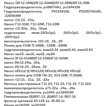
Насос 18Г12-33М|25Г12-33АМ|25Г12-33М|35Г12-33М
Гидрораспределитель рх06574А1, рх1044100
Гидрораспределитель PX1034100, PX10574A100,
-220/50AM
насос г12-23, -23а,
Насос Г12-31М, Г12-32М, Г12-33М
насос г12-32м, -32а, -32ам
гидроклапан мкпв-20/3с2р2, -20/3с2р3, -20/3с3р1,
-20/3т2р2
маслораспылитель 121-10, -16, -25
Помпа для СОЖ П-100М, -125М, -200М
гидрораспределитель вмм10.34 ,вмм10.44, вмм10.64
Насос нш10, нш16, нш32, нш50
Насос 5Г12-31АМ|5Г12-31М|5Г12-32АМ
насос 50г12-24м, -25а
насос 25г12-24, -25ам, -33
Насос НПл12.5| НПл125| НПл16| НПл25| НПл32
Насос помпа для СОЖ ПА-22, Х14-22М, П-25(М)
насос г12-21, -21а, -22, -22а
Насосы шестеренные Г11 23; Г11 23; Г11 22; Г11 22А
пневмораспределитель у71-22а, -24а, -26а
гидрораспределитель рх1044, рх1044100
Пневмоклапан (Б)В57-13, (Б)В57-14, В57-16
фильтр щелевой 63-125-1к, 40-80-1к
Насос нс16/320, нс32/320