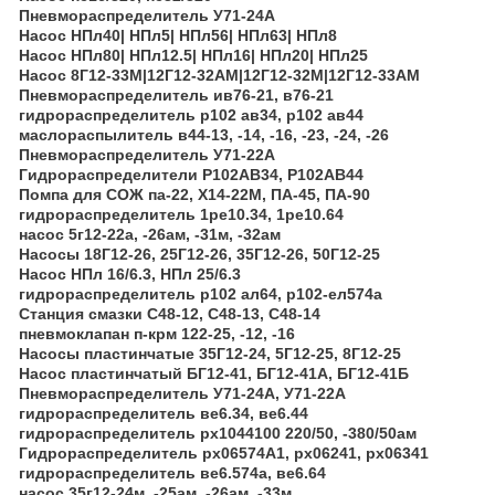
Пневмораспределитель У71-24А
Насос НПл40| НПл5| НПл56| НПл63| НПл8
Насос НПл80| НПл12.5| НПл16| НПл20| НПл25
Насос 8Г12-33М|12Г12-32АМ|12Г12-32М|12Г12-33АМ
Пневмораспределитель ив76-21, в76-21
гидрораспределитель р102 ав34, р102 ав44
маслораспылитель в44-13, -14, -16, -23, -24, -26
Пневмораспределитель У71-22А
Гидрораспределители Р102АВ34, Р102АВ44
Помпа для СОЖ па-22, Х14-22М, ПА-45, ПА-90
гидрораспределитель 1ре10.34, 1ре10.64
насос 5г12-22а, -26ам, -31м, -32ам
Насосы 18Г12-26, 25Г12-26, 35Г12-26, 50Г12-25
Насос НПл 16/6.3, НПл 25/6.3
гидрораспределитель р102 ал64, р102-ел574а
Станция смазки С48-12, С48-13, С48-14
пневмоклапан п-крм 122-25, -12, -16
Насосы пластинчатые 35Г12-24, 5Г12-25, 8Г12-25
Насос пластинчатый БГ12-41, БГ12-41А, БГ12-41Б
Пневмораспределитель У71-24А, У71-22А
гидрораспределитель ве6.34, ве6.44
гидрораспределитель рх1044100 220/50, -380/50ам
Гидрораспределитель рх06574А1, рх06241, рх06341
гидрораспределитель ве6.574а, ве6.64
насос 35г12-24м, -25ам, -26ам, -33м