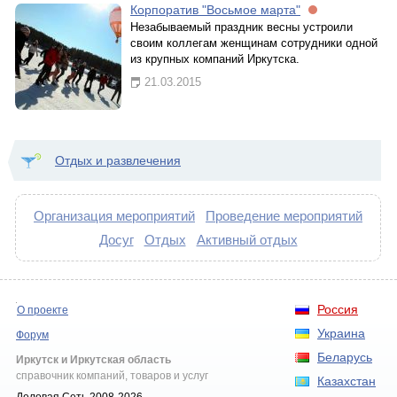
Корпоратив "Восьмое марта"
Незабываемый праздник весны устроили
своим коллегам женщинам сотрудники одной
из крупных компаний Иркутска.
21.03.2015
Отдых и развлечения
Организация мероприятий
Проведение мероприятий
Досуг
Отдых
Активный отдых
Россия
О проекте
Украина
Форум
Беларусь
Иркутск и Иркутская область
справочник компаний, товаров и услуг
Казахстан