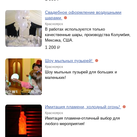
р.
Свадебное оформление воздушными
шарами
Красноярск
В работах используются только
качественные шары, производства Колумбия,
Мексика, США.
1 200
р.
Шоу мыльных пузырей!
Красноярск
Шоу мыльных пузырей для больших и
маленьких!
Имитация пламени, холодный огонь!
Красноярск
Имитация пламени-отличный выбор для
любого мероприятия!