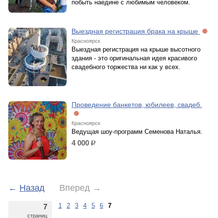
побыть наедине с любимым человеком.
Выездная регистрация брака на крыше
Красноярск
Выездная регистрация на крыше высотного
здания - это оригинальная идея красивого
свадебного торжества ни как у всех.
Проведение банкетов, юбилеев, свадеб.
Красноярск
Ведущая шоу-программ Семенова Наталья.
4 000
р.
←
Назад
Вперед
→
1
2
3
4
5
6
7
7
страниц