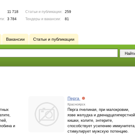
11 718
Статьи и публикации:
259
ги:
3 784
Тендеры и вакансии:
81
Вакансии
Статьи и публикации
Перга
Красноярск
стных
Перга пчелиная, при малокровии,
атите,
язве желудка и двенадцатиперстной
лей,
кишки, колите, энтерите,
лобина и
способствует усилению иммунитета
стимулирует мужскую потенцию.