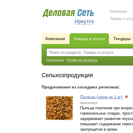
Компании:
Товары и услу
Иркутск
Компании
Товары и услуги
Тендеры
Например:
Развитие бизнеса
Сельхозпродукция
Предложения из соседних регионов:
Пыльца (цена за 1 кг)
Красноярск
Пыльца пчелиная при возра
гормональных спадах, прост
задерживает развитие опухо
повышает содержание гемог
эритроцитов в крови.