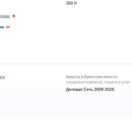
350
р.
гории
ии, от
кте
Иркутск и Иркутская область
справочник компаний, товаров и услуг
Деловая Сеть 2008-2026