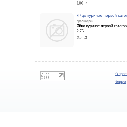
100
р.
Яйцо куриное первой кате
Красноярск
Яйцо куриное первой категор
2,75
2.
75
р.
О прое
Форум