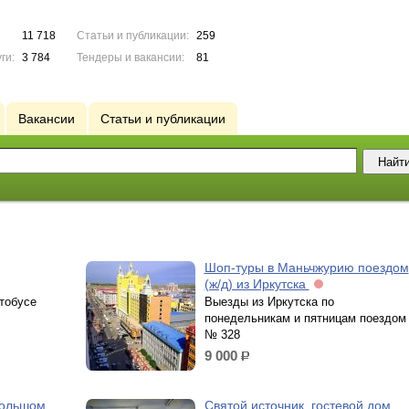
11 718
Статьи и публикации:
259
ги:
3 784
Тендеры и вакансии:
81
Вакансии
Статьи и публикации
Шоп-туры в Маньчжурию поездом
(ж/д) из Иркутска
тобусе
Выезды из Иркутска по
понедельникам и пятницам поездом
№ 328
9 000
р.
Большом
Святой источник, гостевой дом.