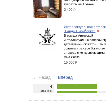
туалетом на 1 этаже.
2 400
р.
Интеллектуальная авторск
"Банды Нью-Йорка"
В рамках Авторской
интеллектуально-ролевой иг
детективным сюжетом Вам п
сразиться за свое богатство
в городе с конкурирующими
Нью-Йорка.
15 000
р.
←
Назад
Вперед
→
4
1
страницы