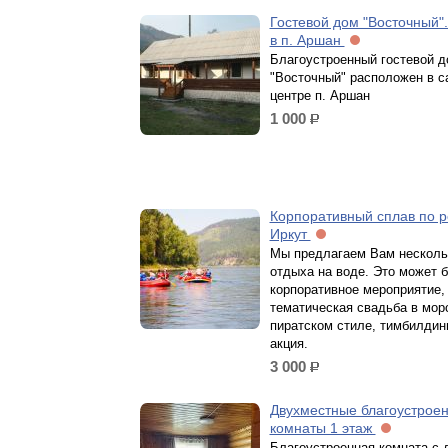
Гостевой дом "Восточный"
в п. Аршан
Благоустроенный гостевой д
"Восточный" расположен в 
центре п. Аршан
1 000
р.
Корпоративный сплав по р
Иркут
Мы предлагаем Вам несколь
отдыха на воде. Это может 
корпоративное мероприятие,
тематическая свадьба в мор
пиратском стиле, тимбилдинг
акция.
3 000
р.
Двухместные благоустрое
комнаты 1 этаж
Благоустроенная комната с 