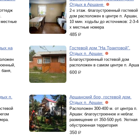
Отдых в Аршане
коттедж
2-х этаж. благоустроенный гостевой
.
дом расположен в центре п. Аршан,
х местные
10 мин. ходьбы до источников: 2-3-4
х местные номера
485
р.
дых на
Гостевой дом "На Трактовой".
Отдых п. Аршан
положен
Благоустроенный гостевой дом
роенный,
расположен в самом центре п. Арша
 баня,
600
р.
дых п.
Аршанский бор, гостевой дом.
Отдых п. Аршан
остевой
Расположен 300-400 м. от центра п.
регом
Аршан: благоустроенное и неблаг.
мера.
размещение от 350-500 руб. Уютная
обустроенная территория
350
р.