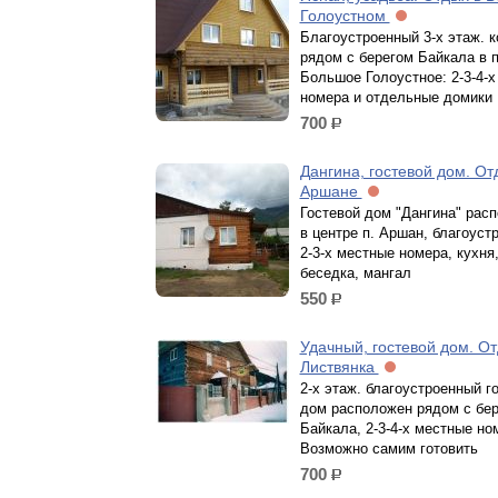
Голоустном
Благоустроенный 3-х этаж. 
рядом с берегом Байкала в п
Большое Голоустное: 2-3-4-
номера и отдельные домики
700
р.
Дангина, гостевой дом. От
Аршане
Гостевой дом "Дангина" рас
в центре п. Аршан, благоуст
2-3-х местные номера, кухня,
беседка, мангал
550
р.
Удачный, гостевой дом. От
Листвянка
2-х этаж. благоустроенный г
дом расположен рядом с бе
Байкала, 2-3-4-х местные но
Возможно самим готовить
700
р.