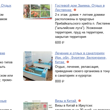
. Отдых
Гостевой дом Заимка. Отдых в
Листвянке
ом
2-х этаж. домик + летние домики
самом
расположены в предгорье
Прибайкальского хребта п. Листвянк
("альпийские луга"). Ухоженная
территория, пруд на территории,
закрытая территория
600
р.
еке
Лечение и отдых в санаториях
Ирк. обл., Бурятии, Белокурихе,
Китае
ко типов
быть
Отдых, лечение, релаксация,
приведение своего организма в тону
ском или
в санаториях и курортах
, промо-
800
р.
нные
Визы в Китай
Визы в Китай в Иркутске:
душем и
одноразовые на 30 дней, на полгода