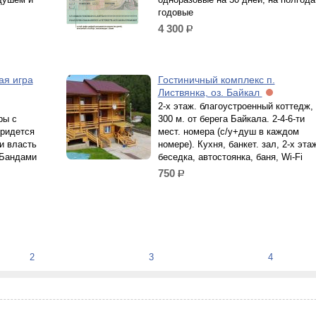
годовые
4 300
р.
ая игра
Гостиничный комплекс п.
Листвянка, оз. Байкал
2-х этаж. благоустроенный коттедж,
ры с
300 м. от берега Байкала. 2-4-6-ти
ридется
мест. номера (с/у+душ в каждом
 и власть
номере). Кухня, банкет. зал, 2-х эта
 Бандами
беседка, автостоянка, баня, Wi-Fi
750
р.
2
3
4