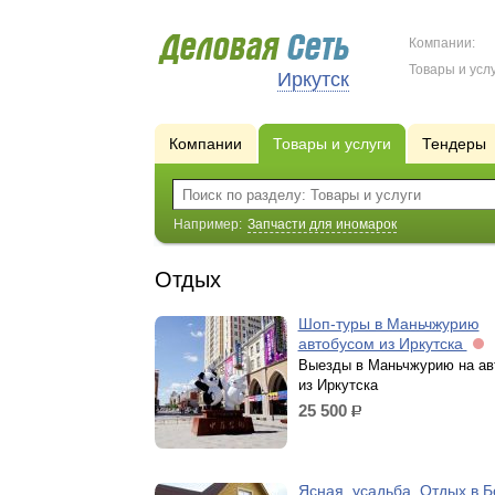
Компании:
Товары и услу
Иркутск
Компании
Товары и услуги
Тендеры
Например:
Запчасти для иномарок
Отдых
Шоп-туры в Маньчжурию
автобусом из Иркутска
Выезды в Маньчжурию на ав
из Иркутска
25 500
р.
Ясная, усадьба. Отдых в 