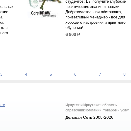
студентов: Вы получите глубокие
тельных
практические знания и навыки.
бокие
Доброжелательная обстановка,
и.
приветливый менеджер - все для
ка,
хорошего настроения и приятного
 для
обучения!
тного
6 900
р.
3
4
5
6
7
8
кте
Иркутск и Иркутская область
справочник компаний, товаров и услуг
Деловая Сеть 2008-2026