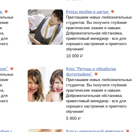
ор
Курсы кройки и шитья
тельных
Приглашаем новых любознательных
бокие
студентов: Вы получите глубокие
и.
практические знания и навыки.
ка,
Доброжелательная обстановка,
 для
приветливый менеджер - все для
тного
хорошего настроения и приятного
обучения!
10 000
р.
фия"
Курс "Ретушь и обработка
фотографии"
тельных
бокие
Приглашаем новых любознательных
и.
студентов: Вы получите глубокие
ка,
практические знания и навыки.
 для
Доброжелательная обстановка,
тного
приветливый менеджер - все для
хорошего настроения и приятного
обучения!
5 900
р.
афии с
Курсы акварельной живописи