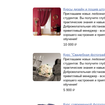
Курсы дизайн и пошив шт
Приглашаем новых любозна
студентов: Вы получите глу
практические знания и навык
Доброжелательная обстанов
приветливый менеджер - все
хорошего настроения и прия
обучения!
10 000
р.
Курс "Свадебная фотогра
Приглашаем новых любозна
студентов: Вы получите глу
практические знания и навык
Доброжелательная обстанов
приветливый менеджер - все
хорошего настроения и прия
обучения!
5 900
р.
Курс современной фотогр