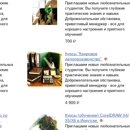
бокие
Приглашаем новых любознательных
и.
студентов: Вы получите глубокие
ка,
практические знания и навыки.
 для
Доброжелательная обстановка,
тного
приветливый менеджер - все для
хорошего настроения и приятного
обучения!
700
р.
Курсы "Кадровое
делопроизводство"
тельных
Приглашаем новых любознательных
бокие
студентов: Вы получите глубокие
и.
практические знания и навыки.
ка,
Доброжелательная обстановка,
 для
приветливый менеджер - все для
тного
хорошего настроения и приятного
обучения!
4 900
р.
р по
Курсы (обучение) CorelDRAW X4/
:
Х5/Х6 в Иркутске
е
Приглашаем новых любознательных