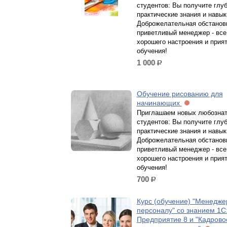
студентов: Вы получите глу
практические знания и навык
Доброжелательная обстанов
приветливый менеджер - все
хорошего настроения и прия
обучения!
1 000
р.
Обучение рисованию для
начинающих
Приглашаем новых любозна
студентов: Вы получите глу
практические знания и навык
Доброжелательная обстанов
приветливый менеджер - все
хорошего настроения и прия
обучения!
700
р.
Курс (обучение) "Менедже
персоналу" со знанием 1С
Предприятие 8 и "Кадрово