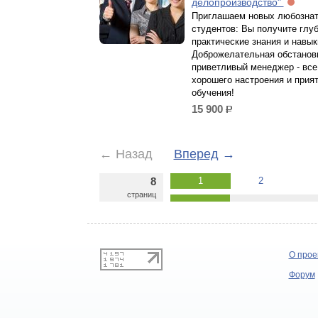
делопроизводство"
Приглашаем новых любозна
студентов: Вы получите глу
практические знания и навык
Доброжелательная обстанов
приветливый менеджер - все
хорошего настроения и прия
обучения!
15 900
р.
←
Назад
Вперед
→
8
1
2
страниц
О прое
Форум