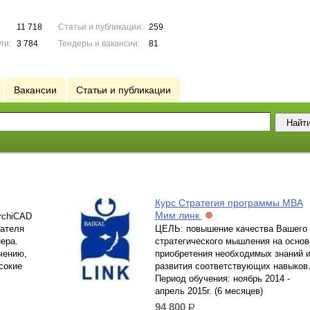
11 718
Статьи и публикации:
259
ги:
3 784
Тендеры и вакансии:
81
Вакансии
Статьи и публикации
Курс Стратегия программы МВА
Мим линк
rchiCAD
вателя
ЦЕЛЬ: повышение качества Вашего
ера.
стратегического мышления на основ
чению,
приобретения необходимых знаний 
сокие
развития соответствующих навыков
Период обучения: ноябрь 2014 -
апрель 2015г. (6 месяцев)
94 800
р.