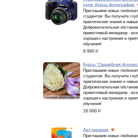
нуля. Курсы фотографии
Приглашаем новых любозна
студентов: Вы получите глу
практические знания и навык
Доброжелательная обстанов
приветливый менеджер - все
хорошего настроения и прия
обучения!
8 900
р.
Курсы "Свадебная флорис
Приглашаем новых любозна
студентов: Вы получите глу
практические знания и навык
Доброжелательная обстанов
приветливый менеджер - все
хорошего настроения и прия
обучения!
10 000
р.
Арт-терапия
Приглашаем новых любозна