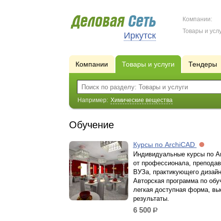
Компании:
Товары и услу
Иркутск
Компании
Товары и услуги
Тендеры
Например:
Химические вещества
Обучение
Курсы по ArchiCAD
Индивидуальные курсы по A
от профессионала, препода
ВУЗа, практикующего дизайн
Авторская программа по обу
легкая доступная форма, вы
результаты.
6 500
р.