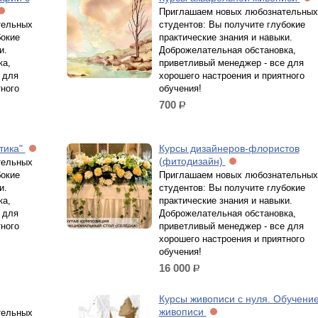
Приглашаем новых любознательных
тельных
студентов: Вы получите глубокие
бокие
практические знания и навыки.
и.
Доброжелательная обстановка,
ка,
приветливый менеджер - все для
 для
хорошего настроения и приятного
тного
обучения!
700
р.
тика"
Курсы дизайнеров-флористов
(фитодизайн)
тельных
бокие
Приглашаем новых любознательных
и.
студентов: Вы получите глубокие
ка,
практические знания и навыки.
 для
Доброжелательная обстановка,
тного
приветливый менеджер - все для
хорошего настроения и приятного
обучения!
16 000
р.
Курсы живописи с нуля. Обучени
живописи
тельных