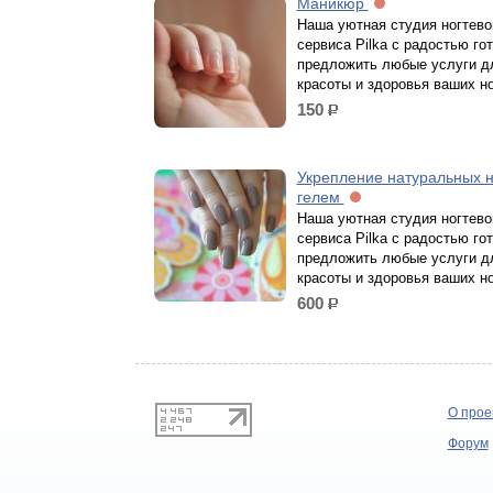
Маникюр
Наша уютная студия ногтево
сервиса Pilka с радостью го
предложить любые услуги д
красоты и здоровья ваших но
150
р.
Укрепление натуральных н
гелем
Наша уютная студия ногтево
сервиса Pilka с радостью го
предложить любые услуги д
красоты и здоровья ваших но
600
р.
О прое
Форум