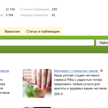
11 718
Статьи и публикации:
259
ги:
3 784
Тендеры и вакансии:
81
Вакансии
Статьи и публикации
-лаком
Маникюр + покрытие лаком
Наша уютная студия ногтевого
го
сервиса Pilka с радостью готова
това
предложить любые услуги для
ля
красоты и здоровья ваших ногтиков.
гтиков.
200
р.