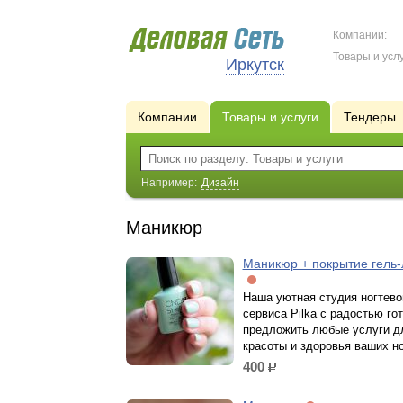
Компании:
Товары и услу
Иркутск
Компании
Товары и услуги
Тендеры
Например:
Дизайн
Маникюр
Маникюр + покрытие гель
Наша уютная студия ногтево
сервиса Pilka с радостью го
предложить любые услуги д
красоты и здоровья ваших но
400
р.