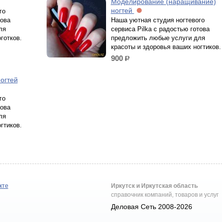
Моделирование (наращивание)
ногтей
го
това
Наша уютная студия ногтевого
ля
сервиса Pilka с радостью готова
готков.
предложить любые услуги для
красоты и здоровья ваших ногтиков.
900
р.
огтей
го
това
ля
гтиков.
кте
Иркутск и Иркутская область
справочник компаний, товаров и услуг
Деловая Сеть 2008-2026