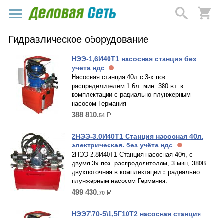
Гидравлическое оборудование
НЭЭ-1,6И40Т1 насосная станция без
учета ндс
Насосная станция 40л с 3-х поз.
распределителем 1.6л. мин. 380 вт. в
комплектации с радиально плунжерным
насосом Германия.
388 810.
54
р.
2НЭЭ-3.0И40Т1 Станция насосная 40л.
электрическая. без учёта ндс
2НЭЭ-2.8И40Т1 Станция насосная 40л, с
двумя 3х-поз. распределителем, 3 мин, 380В
двухпоточная в комплектации с радиально
плунжерным насосом Германия.
499 430.
70
р.
НЭЭ7\70-5\1,5Г10Т2 насосная станция