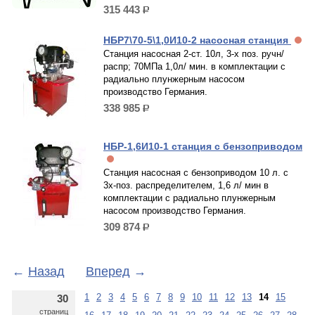
315 443
р.
НБР7\70-5\1,0И10-2 насосная станция
Станция насосная 2-ст. 10л, 3-х поз. ручн/
распр; 70МПа 1,0л/ мин. в комплектации с
радиально плунжерным насосом
производство Германия.
338 985
р.
НБР-1,6И10-1 станция с бензоприводом
Станция насосная с бензоприводом 10 л. с
3х-поз. распределителем, 1,6 л/ мин в
комплектации с радиально плунжерным
насосом производство Германия.
309 874
р.
←
Назад
Вперед
→
1
2
3
4
5
6
7
8
9
10
11
12
13
14
15
30
страниц