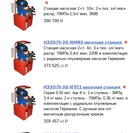
Станция насосная 2-ст. 10л, 2-х поз. эл/ магн
распр; 70МПа 1,5л/ мин, 380В
396 790
р.
НЭЭ3\70-3\0,4И4Ф2 насосная станция
Станция насосная 2-ст. 4л, 3-х поз. эл/ магн
распр; 70МПа 0,4л/ мин, 220В в комплектации
с радиально плунжерным насосом Германия.
373 525.
32
р.
НЭЭ3\70-3\0,4Г8Т2 насосная станция
Серия 0,55 квт; бак 8 л; 1-я ступень - 3МПа,
3,4 л/ мин; 2-я ступень - 70МПа, 0,36 л/ мин; в
комплектации с радиально плунжерным
насосом Германия. С ручным или эл/
магнитным разгрузочным краном.
358 457.
54
р.