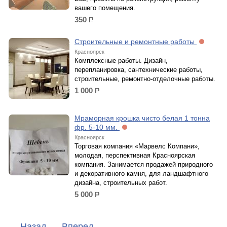
вашего помещения.
350
р.
Строительные и ремонтные работы
Красноярск
Комплексные работы. Дизайн,
перепланировка, сантехнические работы,
строительные, ремонтно-отделочные работы.
1 000
р.
Мраморная крошка чисто белая 1 тонна
фр. 5-10 мм.
Красноярск
Торговая компания «Марвелс Компани»,
молодая, перспективная Красноярская
компания. Занимается продажей природного
и декоративного камня, для ландшафтного
дизайна, строительных работ.
5 000
р.
←
Назад
Вперед
→