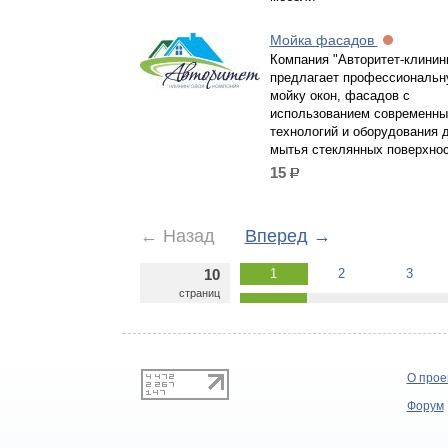
Мойка фасадов
Компания "Авторитет-клинин
предлагает профессиональ
мойку окон, фасадов с
использованием современны
технологий и оборудования 
мытья стеклянных поверхнос
15
р.
←
Назад
Вперед
→
10
1
2
3
страниц
О прое
Форум