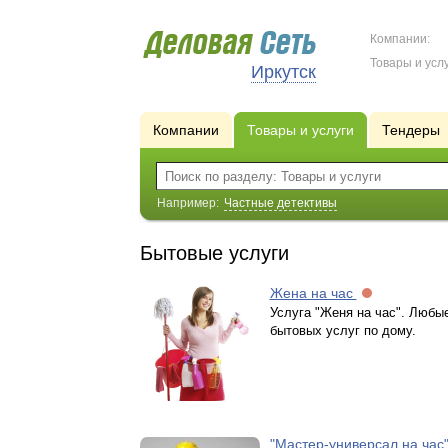
Компании:
Товары и услу
Иркутск
Компании
Товары и услуги
Тендеры
Например:
Частные детективы
Бытовые услуги
Жена на час
Услуга "Женя на час". Любы
бытовых услуг по дому.
"Мастер-универсал на час