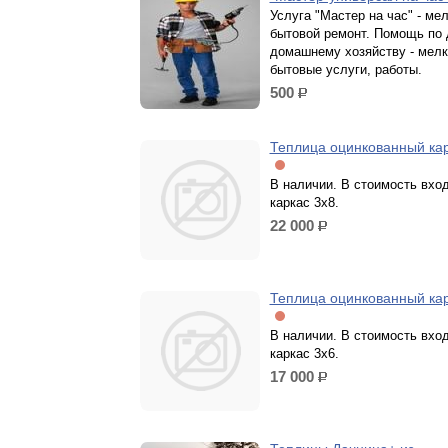
Услуга "Мастер на час" - ме
бытовой ремонт. Помощь по 
домашнему хозяйству - мелк
бытовые услуги, работы.
500
р.
Теплица оцинкованный кар
В наличии. В стоимость вхо
каркас 3х8.
22 000
р.
Теплица оцинкованный кар
В наличии. В стоимость вхо
каркас 3х6.
17 000
р.