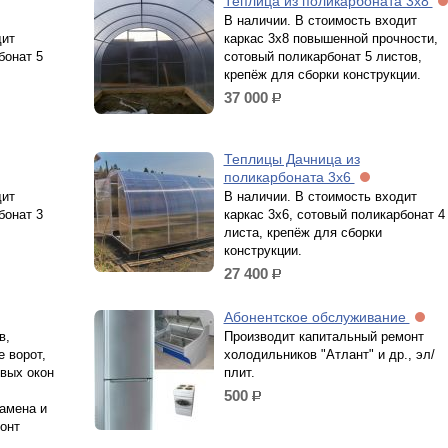
Теплица из поликарбоната 3х8
В наличии. В стоимость входит
дит
каркас 3х8 повышенной прочности,
бонат 5
сотовый поликарбонат 5 листов,
крепёж для сборки конструкции.
37 000
р.
Теплицы Дачница из
поликарбоната 3х6
дит
В наличии. В стоимость входит
бонат 3
каркас 3х6, сотовый поликарбонат 4
листа, крепёж для сборки
конструкции.
27 400
р.
Абонентское обслуживание
в,
Производит капитальный ремонт
е ворот,
холодильников "Атлант" и др., эл/
овых окон
плит.
500
р.
амена и
онт