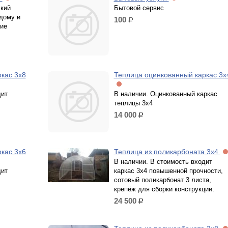
лкий
Бытовой сервис
дому и
100
р.
ие
кас 3х8
Теплица оцинкованный каркас 3х
дит
В наличии. Оцинкованный каркас
теплицы 3х4
14 000
р.
кас 3х6
Теплица из поликарбоната 3х4
В наличии. В стоимость входит
дит
каркас 3х4 повышенной прочности,
сотовый поликарбонат 3 листа,
крепёж для сборки конструкции.
24 500
р.