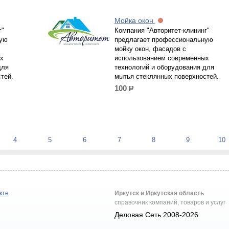
Мойка окон
г"
Компания "Авторитет-клининг"
ную
предлагает профессиональную
мойку окон, фасадов с
х
использованием современных
для
технологий и оборудования для
тей.
мытья стеклянных поверхностей.
100
р.
4
5
6
7
8
9
10
кте
Иркутск и Иркутская область
справочник компаний, товаров и услуг
Деловая Сеть 2008-2026