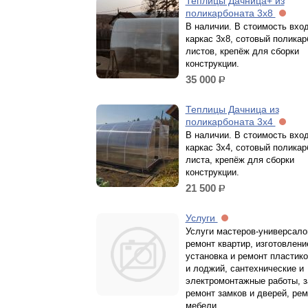
Теплицы Дачница+ из
поликарбоната 3х8
В наличии. В стоимость вхо
каркас 3х8, сотовый поликар
листов, крепёж для сборки
конструкции.
35 000
р.
Теплицы Дачница из
поликарбоната 3х4
В наличии. В стоимость вхо
каркас 3х4, сотовый поликар
листа, крепёж для сборки
конструкции.
21 500
р.
Услуги
Услуги мастеров-универсало
ремонт квартир, изготовлени
установка и ремонт пластик
и лоджий, сантехнические и
электромонтажные работы, з
ремонт замков и дверей, рем
мебели