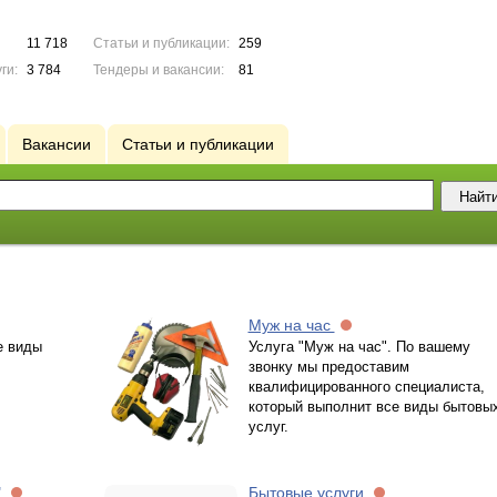
11 718
Статьи и публикации:
259
ги:
3 784
Тендеры и вакансии:
81
Вакансии
Статьи и публикации
Муж на час
е виды
Услуга "Муж на час". По вашему
звонку мы предоставим
квалифицированного специалиста,
который выполнит все виды бытовы
услуг.
"
Бытовые услуги