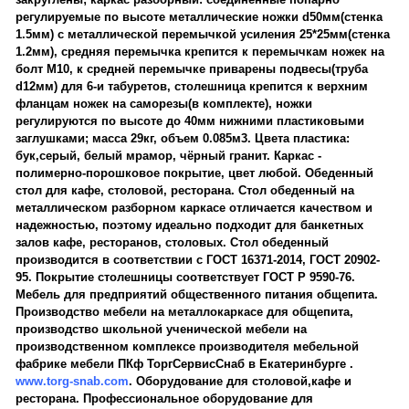
регулируемые по высоте металлические ножки d50мм(стенка
1.5мм) с металлической перемычкой усиления 25*25мм(стенка
1.2мм), средняя перемычка крепится к перемычкам ножек на
болт М10, к средней перемычке приварены подвесы(труба
d12мм) для 6-и табуретов, столешница крепится к верхним
фланцам ножек на саморезы(в комплекте), ножки
регулируются по высоте до 40мм нижними пластиковыми
заглушками; масса 29кг, объем 0.085м3. Цвета пластика:
бук,серый, белый мрамор, чёрный гранит. Каркас -
полимерно-порошковое покрытие, цвет любой. Обеденный
стол для кафе, столовой, ресторана. Стол обеденный на
металлическом разборном каркасе отличается качеством и
надежностью, поэтому идеально подходит для банкетных
залов кафе, ресторанов, столовых. Стол обеденный
производится в соответствии с ГОСТ 16371-2014, ГОСТ 20902-
95. Покрытие столешницы соответствует ГОСТ Р 9590-76.
Мебель для предприятий общественного питания общепита.
Производство мебели на металлокаркасе для общепита,
производство школьной ученической мебели на
производственном комплексе производителя мебельной
фабрике мебели ПКф ТоргСервисСнаб в Екатеринбурге .
www.torg-snab.com
. Оборудование для столовой,кафе и
ресторана. Профессиональное оборудование для