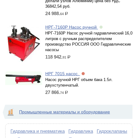
делали узлов Алюминий) цена без НДС
36842,54 руб.
24 988.
64
р.
НРГ-7160Р Насос ручной
НРГ-7160Р Насос ручной гидравлический 16,0
литров с ручным распределителем
производство РОССИЯ ООО Гидравлические
насосы
118 942.
91
р.
НРГ 7015 насос.
Насос ручной НРГ объем бака 1.5л.
двухступенчатый.
27 866.
74
р.
Промышленные материалы и оборудование
Гидравлика и пневматика
Гидравлика
Гидроклапаны