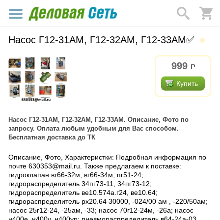
Насос Г12-31АМ, Г12-32АМ, Г12-33АМ✅
999
р.
Купить
Насос Г12-31АМ, Г12-32АМ, Г12-33АМ. Описание, Фото по
запросу. Оплата любым удобным для Вас способом.
Бесплатная доставка до ТК
Описание, Фото, Характеристки: Подробная информация по
почте 630353@mail.ru. Также предлагаем к поставке:
гидроклапан вг66-32м, вг66-34м, пг51-24;
гидрораспределитель 34пг73-11, 34пг73-12;
гидрораспределитель ве10.574а.г24, ве10.64;
гидрораспределитель рх20.64 30000, -024/00 ам , -220/50ам;
насос 25г12-24, -25ам, -33; насос 70г12-24м, -26а; насос
н400е, н400у, н400ур; пневмораспределитель в64-24а-03,