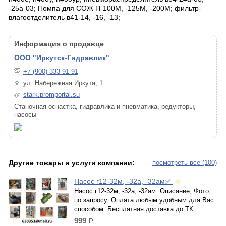
-25а-03; Помпа для СОЖ П-100М, -125М, -200М; фильтр-
влагоотделитель в41-14, -16, -13;
Информация о продавце
ООО "Иркутск-Гидравлик"
+7 (900) 333-91-91
ул. Набережная Иркута, 1
stark.promportal.su
Станочная оснастка, гидравлика и пневматика, редукторы,
насосы
Другие товары и услуги компании:
посмотреть все (100)
Насос г12-32м, -32а, -32ам✅
Насос г12-32м, -32а, -32ам. Описание, Фото
по запросу. Оплата любым удобным для Вас
способом. Бесплатная доставка до ТК
999
р.