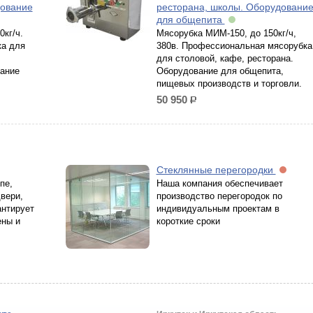
дование
ресторана, школы. Оборудовани
для общепита
кг/ч.
Мясорубка МИМ-150, до 150кг/ч,
а для
380в. Профессиональная мясорубка
для столовой, кафе, ресторана.
ание
Оборудование для общепита,
пищевых производств и торговли.
50 950
р.
Стеклянные перегородки
пе,
Наша компания обеспечивает
вери,
производство перегородок по
антирует
индивидуальным проектам в
ены и
короткие сроки