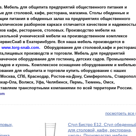
. Мебель для общепита предприятий общественного питания и
е для столовой, кафе, ресторана, магазина. Столы обеденные и
ации питания в обеденных залах на предприятиях общественного
таллическом разборном каркасе отличается качеством и надежность
ов кафе, ресторанов, столовых. Производство мебели на
школьной ученической мебели на производственном комплексе
рвисСнаб в Екатеринбурге. Вся наша мебель производится в
.
w
ww.torg-snab.com
.
Оборудование для столовой,кафе и ресторана
а,пищевых производств и торговли. Мебель для предприятий
ачечное оборудование для гостиниц, детских садов. Промышленно
ладов и кухонь. Комплексное оснащение оборудованием и мебелью
вания для общепита и торговли купить оборудование с наших
 Москва, СПб, Краснодар, Ростов-на-Дону, Симферополь, Ставропол
кар-Ола, Волжск, Уфа, Челябинск, Пермь, Тюмень, Омск,
ставляем транспортными компаниями по всей территории России.
com
посмотреть все 
ловых,
Стул Бистро Е12. Стул обеденны
для столовой, кафе, ресторана,
брика
школы. Производство мебели