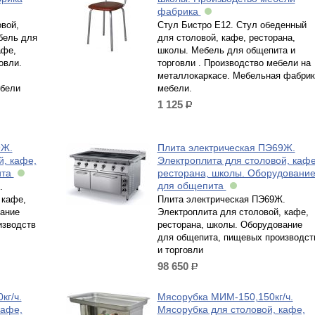
фабрика
вой,
Стул Бистро Е12. Стул обеденный
бель для
для столовой, кафе, ресторана,
афе,
школы. Мебель для общепита и
овли.
торговли . Производство мебели на
металлокаркасе. Мебельная фабрик
ебели
мебели.
1 125
р.
9Ж.
Плита электрическая ПЭ69Ж.
й, кафе,
Электроплита для столовой, кафе
ита
ресторана, школы. Оборудовани
для общепита
.
 кафе,
Плита электрическая ПЭ69Ж.
вание
Электроплита для столовой, кафе,
изводств
ресторана, школы. Оборудование
для общепита, пищевых производст
и торговли
98 650
р.
кг/ч.
Мясорубка МИМ-150,150кг/ч.
кафе,
Мясорубка для столовой, кафе,