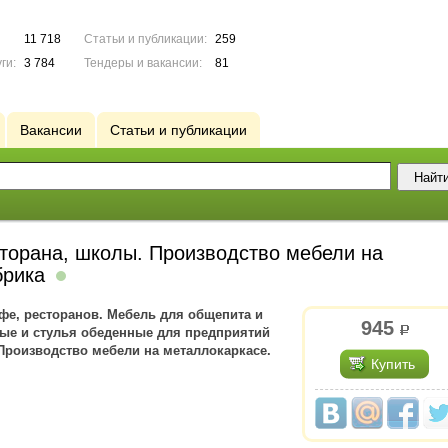
11 718
Статьи и публикации:
259
ги:
3 784
Тендеры и вакансии:
81
Вакансии
Статьи и публикации
сторана, школы. Производство мебели на
брика
фе, ресторанов. Мебель для общепита и
945
р.
ые и стулья обеденные для предприятий
Производство мебели на металлокаркасе.
Купить