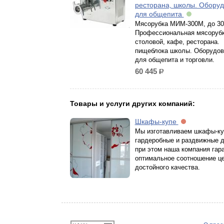
ресторана, школы. Обору
для общепита
Мясорубка МИМ-300М, до 300
Профессиональная мясорубк
столовой, кафе, ресторана.
пищеблока школы. Оборудов
для общепита и торговли.
60 445
р.
Товары и услуги других компаний:
Шкафы-купе
Мы изготавливаем шкафы-ку
гардеробные и раздвижные д
при этом наша компания гар
оптимальное соотношение ц
достойного качества.