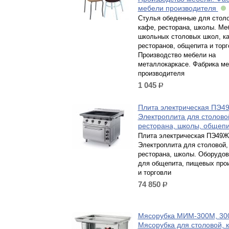
мебели производителя
Стулья обеденные для столо
кафе, ресторана, школы. Ме
школьных столовых школ, к
ресторанов, общепита и торг
Производство мебели на
металлокаркасе. Фабрика м
производителя
1 045
р.
Плита электрическая ПЭ4
Электроплита для столово
ресторана, школы, общеп
Плита электрическая ПЭ49Ж
Электроплита для столовой,
ресторана, школы. Оборудо
для общепита, пищевых про
и торговли
74 850
р.
Мясорубка МИМ-300М, 300
Мясорубка для столовой, 