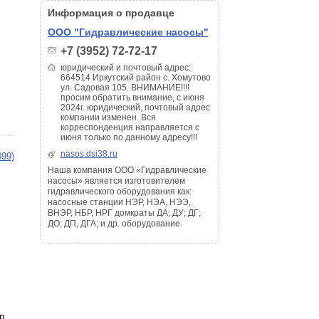
Информация о продавце
ООО "Гидравлические насосы"
+7 (3952) 72-72-17
юридический и почтовый адрес:
664514 Иркутский район с. Хомутово
ул. Садовая 105. ВНИМАНИЕ!!!!
просим обратить внимание, с июня
2024г. юридический, почтовый адрес
компании изменен. Вся
корреспонденция направляется с
июня только по данному адресу!!!
nasos.dsi38.ru
499)
Наша компания ООО «Гидравлические
насосы» является изготовителем
гидравлического оборудования как:
насосные станции НЭР, НЭА, НЭЭ,
ВНЭР, НБР, НРГ домкраты ДА; ДУ; ДГ;
ДО; ДП, ДГА; и др. оборудование.
р