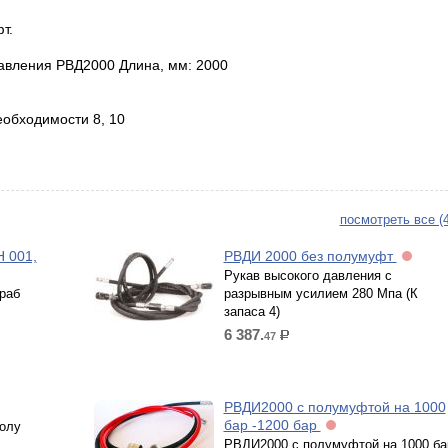
т.
давления РВД2000 Длина, мм: 2000
еобходимости 8, 10
посмотреть все (
 001,
РВДИ 2000 без полумуфт
Рукав высокого давления с
 раб
разрывным усилием 280 Мпа (К
запаса 4)
6 387.
47
р.
РВДИ2000 с полумуфтой на 1000
бар -1200 бар
олу
РВДИ2000 с полумуфтой на 1000 ба