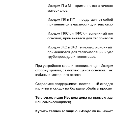
Изодом П и М – применяется в качеств
·
материалов.
Изодом ПЛ и ПФ – представляет собой
·
применяется в частности для теплоиз
Изодом ПЛСК и ПФСК -
вспениный пол
·
основой, применяется для теплоизоля
Изодом ЖС и ЖО теплоизоляционный ма
·
применяются для теплоизоляции и упл
трубопроводов и теплотрасс.
При устройстве кровли теплоизоляция Изодом
сторону кровли, самоклеющейся основой. Та
кабины и моторного отсека.
Стараемся поддерживать постоянный складско
наличия и скидок на большие объёмы проси
Теплоизоляция Изодом цена
на прямую зав
или самоклеющийся).
Купить теплоизоляцию «Изодом»
вы можете