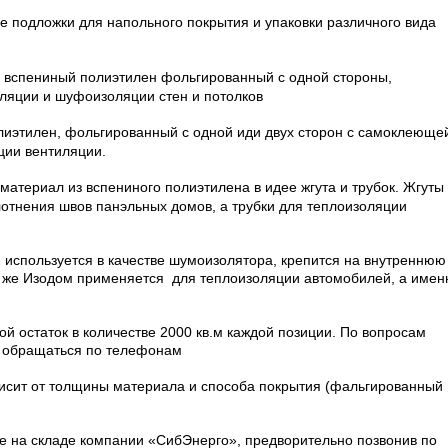
е подложки для напольного покрытия и упаковки различного вида
 вспениный полиэтилен фольгированный с одной стороны,
оляции и шуфоизоляции стен и потолков
иэтилен, фольгированный с одной иди двух сторон с самоклеюще
ции вентиляции.
териал из вспениного полиэтилена в идее жгута и трубок. Жгуты
отнения швов панэльных домов, а трубки для теплоизоляции
 используется в качестве шумоизолятора, крепится на внутреннюю
к же Изодом применяется
для теплоизоляции автомобилей, а имен
й остаток в количестве 2000 кв.м каждой позиции. По вопросам
м обращаться по телефонам
исит от толщины материала и способа покрытия (фальгированный
 на складе компании «СибЭнерго», предворительно позвонив по