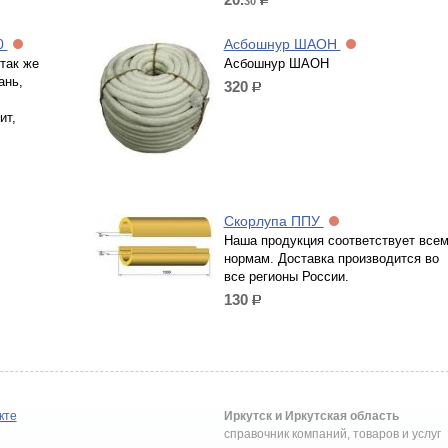
30
р.
50
Асбошнур ШАОН
 так же
Асбошнур ШАОН
ань,
320
р.
ит,
Скорлупа ППУ
Наша продукция соответствует все
нормам. Доставка производится во
все регионы России.
130
р.
кте
Иркутск и Иркутская область
справочник компаний, товаров и услуг