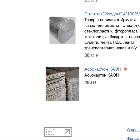
80
р.
Полотно "Изодом" 4*100*
Товар в наличии в Иркутске,
на складе имеется: стеклотк
стеклопластик, фторопласт,
текстолит, асбокартон, парон
шланги, лента ПВХ, лента
транспортёрная новая и б/у.
30.
50
р.
Асбокартон КАОН
Асбокартон КАОН
400
р.
О прое
Форум