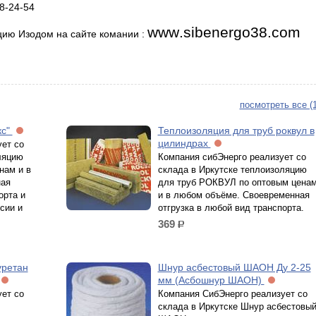
8-24-54
www
.
sibenergo
38.
com
цию Изодом на сайте комании :
посмотреть все (
кс"
Теплоизоляция для труб роквул в
цилиндрах
ет со
ляцию
Компания сибЭнерго реализует со
нам и в
склада в Иркутске теплоизоляцию
ная
для труб РОКВУЛ по оптовым цена
орта и
и в любом объёме. Своевременная
сии и
отгрузка в любой вид транспорта.
369
р.
уретан
Шнур асбестовый ШАОН Ду 2-25
мм (Асбошнур ШАОН)
ет со
Компания СибЭнерго реализует со
склада в Иркутске Шнур асбестовы