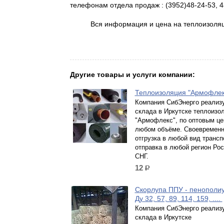
телефонам отдела продаж : (3952)48-24-53, 4
Вся информация и цена на теплоизоля
Другие товары и услуги компании:
Теплоизоляция "Армофле
Компания СибЭнерго реализу
склада в Иркутске теплоизо
"Армофлекс", по оптовым це
любом объёме. Своевремен
отгрузка в любой вид трансп
отправка в любой регион Рос
СНГ.
12
р.
Скорлупа ППУ - пенополи
Ду 32, 57, 89, 114, 159, ....
Компания СибЭнерго реализу
склада в Иркутске