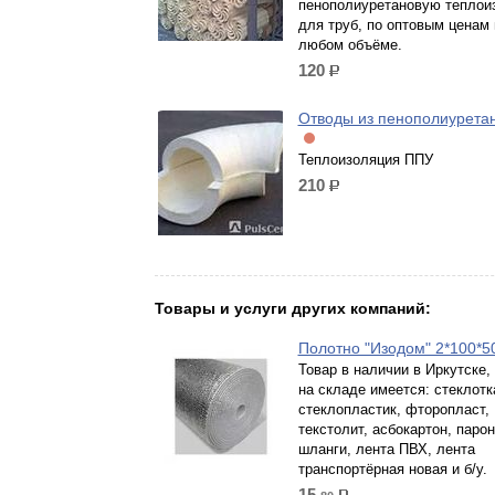
пенополиуретановую теплои
для труб, по оптовым ценам 
любом объёме.
120
р.
Отводы из пенополиурета
Теплоизоляция ППУ
210
р.
Товары и услуги других компаний:
Полотно "Изодом" 2*100*
Товар в наличии в Иркутске,
на складе имеется: стеклотк
стеклопластик, фторопласт,
текстолит, асбокартон, парон
шланги, лента ПВХ, лента
транспортёрная новая и б/у.
15.