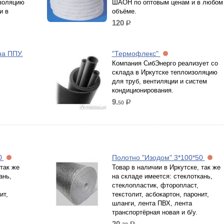
золяцию
ШАОН по оптовым ценам и в любом
и в
объёме.
120
р.
на ППУ.
"Термофлекс"
Компания СибЭнерго реализует со
склада в Иркутске теплоизоляцию
для труб, вентиляции и систем
кондиционирования.
9.
50
р.
50
Полотно "Изодом" 3*100*50
 так же
Товар в наличии в Иркутске, так же
ань,
на складе имеется: стеклоткань,
стеклопластик, фторопласт,
ит,
текстолит, асбокартон, паронит,
шланги, лента ПВХ, лента
транспортёрная новая и б/у.
20.