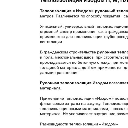
Теплоизоляция Изодом П, М, ПЛ
Теплоизоляция « Изодом» рулонный тепл
метров. Различается по способу покрытия : 
Уникальный, универсальный теплоизоляционн
огромный спектр применения как в гражданск
применяется для теплоизоляции трубопровод
вентиляции.
В гражданском строительстве
рулонная тепл
и пола, межпонэльных швов, при строительст
прокладывается по бетонную стяжку, при монт
толщиной материала до 3 мм применяется для
дальние расстояния.
Рулонная теплоизоляция Изодом
позволяет
материала.
Применение теплоизоляции «Изодом» позволя
финансовые затраты на закупку. Теплоизоляци
теплоизоляционными материалами,
позволяе
материала. Не увеличивает внутренние разм
Разновидности теплоизоляции «Изодом»