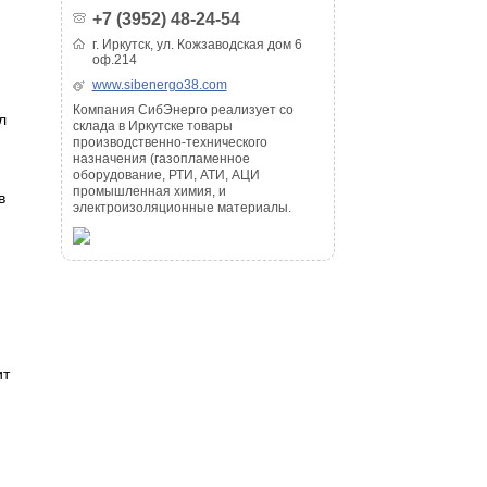
+7 (3952) 48-24-54
г. Иркутск, ул. Кожзаводская дом 6
оф.214
www.sibenergo38.com
Компания СибЭнерго реализует со
л
склада в Иркутске товары
производственно-технического
назначения (газопламенное
оборудование, РТИ, АТИ, АЦИ
промышленная химия, и
в
электроизоляционные материалы.
ит