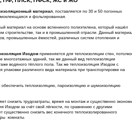
, ПФ, ПЛСК, ПФСК, ЖС и ЖО
оизоляционный материал
, поставляется по 30 и 50 погонных
самоклеющаяся и фольгированная.
ый материал на основе вспениного полиэтилена, который нашёл
ом строительстве, так и в промышленной отрасли. Данный материа
ов, промышленных ёмкостей, различных систем отопления и
оизоляция Изодом
применяется для теплоизоляции стен, потолко
ве многоэтажных зданий, так же данный вид теплоизоляции
аже водяного тёплого пола. Так же теплоизоляция Изодом с
 упаковки различного вида материала при транспортировке на
 обеспечить теплоизоляцию, пароизоляцию и шумоизоляцию
ет снизить трудозатраты, время на монтаж и существенно эконом
я Изодом за счёт свой лёгкости, по сравнению с другими
т существенно снизить вес конечного теплоизолированного
еры
комнаты.