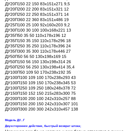
ДУ20П150 22 150 83х151х271 9,5
ДУ20П200 22 200 83х151х321 12
ДУ20П250 22 250 83х151х371 14
ДУ20П360 22 360 83х151х486 19
ДУ25П100 25 100 92х160х203 9,2
ДУ30П100 30 100 100х168х221 13
ДУ35П50 35 50 110х178х196 12
ДУ35П150 35 150 110х178х296 18
ДУ35П250 35 250 110х178х396 24
ДУ35П300 35 300 110х178х446 27
ДУ50П50 56 50 130х198х169 15
ДУ50П150 56 150 130х198х314 26
ДУ50П250 56 250 130х198х414 35,4
ДУ100П50 109 50 170х238х192 35
ДУ100П100 109 100 170х238х293 43
ДУ100П150 109 150 170х238х345 53
ДУ100П250 109 250 180х248х378 72
ДУ150П150 152 150 215х283х300 75
ДУ200П100 200 100 242х310х257 88
ДУ200П150 200 150 242х310х307 101
ДУ200П300 200 300 242х310х457 138
Модель ДУ...Г
Двухстороннее действие, быстрый возврат штока;