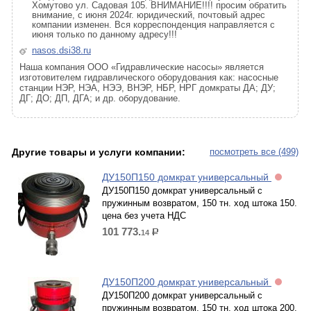
Хомутово ул. Садовая 105. ВНИМАНИЕ!!!! просим обратить
внимание, с июня 2024г. юридический, почтовый адрес
компании изменен. Вся корреспонденция направляется с
июня только по данному адресу!!!
nasos.dsi38.ru
Наша компания ООО «Гидравлические насосы» является
изготовителем гидравлического оборудования как: насосные
станции НЭР, НЭА, НЭЭ, ВНЭР, НБР, НРГ домкраты ДА; ДУ;
ДГ; ДО; ДП, ДГА; и др. оборудование.
Другие товары и услуги компании:
посмотреть все (499)
ДУ150П150 домкрат универсальный
ДУ150П150 домкрат универсальный с
пружинным возвратом, 150 тн. ход штока 150.
цена без учета НДС
101 773.
14
р.
ДУ150П200 домкрат универсальный
ДУ150П200 домкрат универсальный с
пружинным возвратом, 150 тн. ход штока 200.