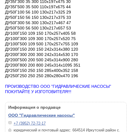
ДУ35Г300 35 300 110х197х475 30
ДУ35Г500 35 500 110х197х675 44
ДУ50Г100 56 100 130х217х325 29
ДУ50Г150 56 150 130x217х375 33
ДУ50Г300 56 300 130x217х467 47
ДУ50Г500 56 500 130x217х657 53
ДУ100Г150 109 150 170x257x405 58
ДУ100Г300 109 300 170x257x520 75
ДУ100Г500 109 500 170x257x755 109
ДУ200Г150 200 150 242x314x380 120
ДУ200Г300 200 300 242x314x530 170
ДУ200Г500 200 500 245x314x900 280
ДУ200Г800 200 800 245х314х1095 351
ДУ250Г150 250 150 285х400х352 158
ДУ250Г250 250 250 280х280х470 196
ПРОИЗВОДСТВО ООО "ГИДРАВЛИЧЕСКИЕ НАСОСЫ"
ПОКУПАЙТЕ У ИЗГОТОВИТЕЛЯ!!!
Информация о продавце
ООО "Гидравлические насосы"
+7 (3952) 72-72-17
юридический и почтовый адрес: 664514 Иркутский район с.