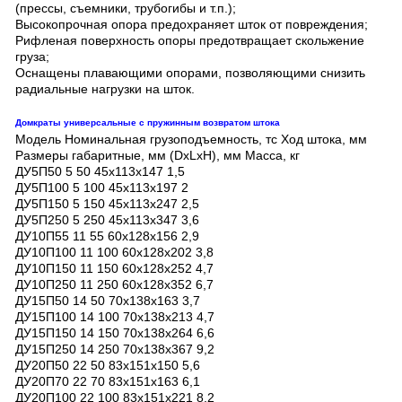
(прессы, съемники, трубогибы и т.п.);
Высокопрочная опора предохраняет шток от повреждения;
Рифленая поверхность опоры предотвращает скольжение
груза;
Оснащены плавающими опорами, позволяющими снизить
радиальные нагрузки на шток.
Домкраты универсальные с пружинным возвратом штока
Модель Номинальная грузоподъемность, тс Ход штока, мм
Размеры габаритные, мм (DxLxH), мм Масса, кг
ДУ5П50 5 50 45x113x147 1,5
ДУ5П100 5 100 45x113x197 2
ДУ5П150 5 150 45x113x247 2,5
ДУ5П250 5 250 45x113x347 3,6
ДУ10П55 11 55 60х128х156 2,9
ДУ10П100 11 100 60х128х202 3,8
ДУ10П150 11 150 60х128х252 4,7
ДУ10П250 11 250 60х128х352 6,7
ДУ15П50 14 50 70х138х163 3,7
ДУ15П100 14 100 70х138х213 4,7
ДУ15П150 14 150 70х138х264 6,6
ДУ15П250 14 250 70х138х367 9,2
ДУ20П50 22 50 83х151х150 5,6
ДУ20П70 22 70 83х151х163 6,1
ДУ20П100 22 100 83х151х221 8,2