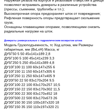
Наружная резьба на корпусе и резьбовые отверстия в днище
позволяют встраивать домкраты в различные устройства
(прессы, съемники, трубогибы и т.п.);
Высокопрочная опора предохраняет шток от повреждения;
Рифленая поверхность опоры предотвращает скольжение
груза;
Оснащены плавающими опорами, позволяющими снизить
радиальные нагрузки на шток.
Домкраты универсальные с гидравлическим возвратом штока
Модель Грузоподъемность, тс Ход штока, мм Размеры
габаритные, мм (BxLxH) Масса, кг
ДУ5Г50 5 50 45х141х189 2,8
ДУ5Г100 5 100 45x141x239 3,3
ДУ5Г250 5 250 45x141x389 4,8
ДУ10Г100 11 100 60x147x255 6
ДУ10Г150 11 150 60х147х305 6
ДУ10Г250 11 250 60x147x405 9
ДУ20Г50 22 50 83х170х204 9,5
ДУ20Г100 22 100 83х170х257 10,5
ДУ20Г150 22 150 83x170х302 11,5
ДУ20Г300 22 300 83x170х452 18
ДУ20Г500 22 500 83x170х673 26
ДУ30Г150 30 150 100х187х320 18
ДУ35Г150 35 150 110х197х320 21