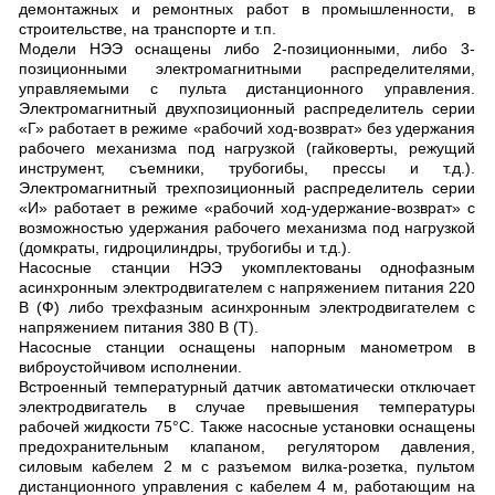
демонтажных и ремонтных работ в промышленности, в
строительстве, на транспорте и т.п.
Модели НЭЭ оснащены либо 2-позиционными, либо 3-
позиционными электромагнитными распределителями,
управляемыми с пульта дистанционного управления.
Электромагнитный двухпозиционный распределитель серии
«Г» работает в режиме «рабочий ход-возврат» без удержания
рабочего механизма под нагрузкой (гайковерты, режущий
инструмент, съемники, трубогибы, прессы и т.д.).
Электромагнитный трехпозиционный распределитель серии
«И» работает в режиме «рабочий ход-удержание-возврат» с
возможностью удержания рабочего механизма под нагрузкой
(домкраты, гидроцилиндры, трубогибы и т.д.).
Насосные станции НЭЭ укомплектованы однофазным
асинхронным электродвигателем с напряжением питания 220
В (Ф) либо трехфазным асинхронным электродвигателем с
напряжением питания 380 В (Т).
Насосные станции оснащены напорным манометром в
виброустойчивом исполнении.
Встроенный температурный датчик автоматически отключает
электродвигатель в случае превышения температуры
рабочей жидкости 75°С. Также насосные установки оснащены
предохранительным клапаном, регулятором давления,
силовым кабелем 2 м с разъемом вилка-розетка, пультом
дистанционного управления с кабелем 4 м, работающим на