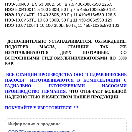
НЭЭ-5,0И63Т1 5 63 380В, 50 Гц 7,5 430х886x550 125,5
НЭЭ-5,0И100Т1 5 100 380В, 50 Гц 7,5 455х1006x590 131
НЭЭ-10,0И40Т1 10 40 380В, 50 Гц 11 410х816x530 126,5
НЭЭ-10,0И63Т1 10 63 380В, 50 Гц 11 430х906x550 129
НЭЭ-10,0И100Т1 10 100 380В, 50 Гц 11 455х1026x590 133
ДОПОЛНИТЕЛЬНО УСТАНАВЛИВАЕТСЯ: ОХЛАЖДЕНИЕ,
ПОДОГРЕВ МАСЛА, СТАНЦИИ ТАК ЖЕ
ИЗГОТАВЛИВАЮТСЯ ДВУХ ПОТОЧНЫЕ, СО
ВСТРОЕННЫМИ ГИДРОМУЛЬТИПЛИКАТОРАМИ ДО 5000
БАР.
ВСЕ СТАНЦИИ ПРОИЗВОДСТВА ООО "ГИДРАВЛИЧЕСКИЕ
НАСОСЫ" ИЗГОТАВЛИВАЮТСЯ В КОМПЛЕКТАЦИИ С
РАДИАЛЬНО ПЛУНЖЕРНЫМИ НАСОСАМИ
ПРОИЗВОДСТВО ГЕРМАНИЯ,
ЧТО ОТВЕЧАЕТ БОЛЬШОЙ
НАДЕЖНОСТЬЮ И КАЧЕСТВОМ НАШЕЙ ПРОДУКЦИИ.
ПОКУПАЙТЕ У ИЗГОТОВИТЕЛЯ. !!!
Информация о продавце
ООО "Гидравлические насосы"