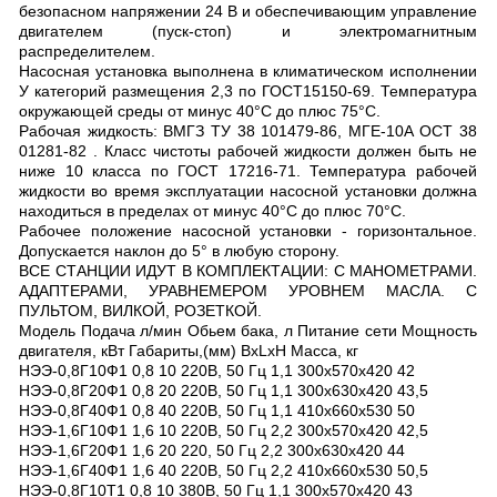
безопасном напряжении 24 В и обеспечивающим управление
двигателем (пуск-стоп) и электромагнитным
распределителем.
Насосная установка выполнена в климатическом исполнении
У категорий размещения 2,3 по ГОСТ15150-69. Температура
окружающей среды от минус 40°С до плюс 75°С.
Рабочая жидкость: ВМГЗ ТУ 38 101479-86, МГЕ-10А ОСТ 38
01281-82 . Класс чистоты рабочей жидкости должен быть не
ниже 10 класса по ГОСТ 17216-71. Температура рабочей
жидкости во время эксплуатации насосной установки должна
находиться в пределах от минус 40°С до плюс 70°С.
Рабочее положение насосной установки - горизонтальное.
Допускается наклон до 5° в любую сторону.
ВСЕ СТАНЦИИ ИДУТ В КОМПЛЕКТАЦИИ: С МАНОМЕТРАМИ.
АДАПТЕРАМИ, УРАВНЕМЕРОМ УРОВНЕМ МАСЛА. С
ПУЛЬТОМ, ВИЛКОЙ, РОЗЕТКОЙ.
Модель Подача л/мин Обьем бака, л Питание сети Мощность
двигателя, кВт Габариты,(мм) BxLxH Масса, кг
НЭЭ-0,8Г10Ф1 0,8 10 220В, 50 Гц 1,1 300х570х420 42
НЭЭ-0,8Г20Ф1 0,8 20 220В, 50 Гц 1,1 300х630x420 43,5
НЭЭ-0,8Г40Ф1 0,8 40 220В, 50 Гц 1,1 410х660x530 50
НЭЭ-1,6Г10Ф1 1,6 10 220В, 50 Гц 2,2 300х570x420 42,5
НЭЭ-1,6Г20Ф1 1,6 20 220, 50 Гц 2,2 300х630x420 44
НЭЭ-1,6Г40Ф1 1,6 40 220В, 50 Гц 2,2 410х660x530 50,5
НЭЭ-0,8Г10Т1 0,8 10 380В, 50 Гц 1,1 300х570x420 43