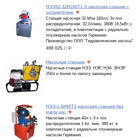
НЭЭ32-32И160Т1-Х насосная станция с
охладителем
Станция насосная 32 Мпа 160л/с 3х-поз.
распределителем, 32,0л/мин, 380В 18,5кВт с
охладителем, в комплектации с радиально
плунжерным насосом Германия.
Производство ООО "Гидравлические насосы"
498 025.
17
р.
Насосные станции
Насосные станции НЭЭ, НЭР, НЭА, ВНЭР
250л и более по запосу заказщика.
НЭЭ-1,6И40Т1 насосная станция без
учета ндс
Насосная станция 40л с 3-х поз.
распределителем 1.6л. мин. 380 вт. в
комплектации с радиально плунжерным
насосом Германия.