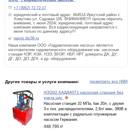
+7 (3952) 72-72-17
юридический и почтовый адрес: 664514 Иркутский район с.
Хомутово ул. Садовая 105. ВНИМАНИЕ!!!! просим обратить
внимание, с июня 2024г. юридический, почтовый адрес
компании изменен. Вся корреспонденция направляется с
июня только по данному адресу!!!
nasos.dsi38.ru
Наша компания ООО «Гидравлические насосы» является
изготовителем гидравлического оборудования как: насосные
станции НЭР, НЭА, НЭЭ, ВНЭР, НБР, НРГ домкраты ДА; ДУ;
ДГ; ДО; ДП, ДГА; и др. оборудование.
Другие товары и услуги компании:
посмотреть все (499)
НЭЭ32-5АДД40Т1 насосная станция без
учета ндс
Насосная станция 32 МПа, бак 20л, с двумя
3-х поз. распределителями, 2,8л/ мин, 380В в
комплектации с радиально плунжерным
насосом Германия.
448 795
р.