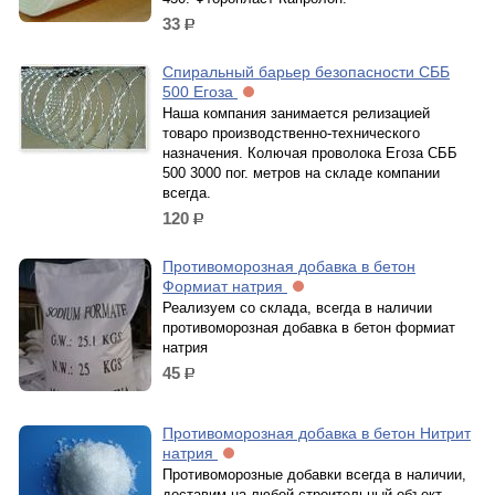
33
р.
Спиральный барьер безопасности СББ
500 Егоза
Наша компания занимается релизацией
товаро производственно-технического
назначения. Колючая проволока Егоза СББ
500 3000 пог. метров на складе компании
всегда.
120
р.
Противоморозная добавка в бетон
Формиат натрия
Реализуем со склада, всегда в наличии
противоморозная добавка в бетон формиат
натрия
45
р.
Противоморозная добавка в бетон Нитрит
натрия
Противоморозные добавки всегда в наличии,
доставим на любой строительный объект.